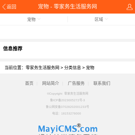
宠物 - 零家务生活服务网
返回
宠物
区域
信息推荐
当前位置：
零家务生活服务网
>
分类信息
>
宠物
首页
|
网站简介
|
广告服务
|
联系我们
©Copyright 零家务生活服务网
鲁ICP备2023005272号-3
鲁公网安备37028202001233号
电话：
18153276000