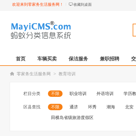
欢迎来到零家务生活服务网！
收藏到桌面
首页
车辆买卖
保洁服务
兼职招聘
交
>
零家务生活服务网
教育培训
栏目分类
不限
职业培训
外语培训
学历
区县查找
不限
通济
环秀
潮海
北安
田横岛省级旅游度假区