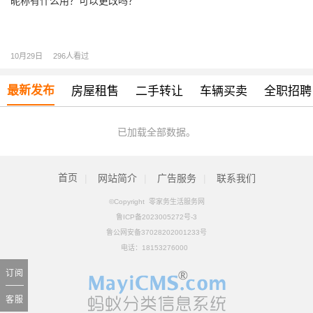
昵称有什么用？可以更改吗？
10月29日
296人看过
最新发布
房屋租售
二手转让
车辆买卖
全职招聘
已加载全部数据。
首页
|
网站简介
|
广告服务
|
联系我们
©Copyright 零家务生活服务网
鲁ICP备2023005272号-3
鲁公网安备37028202001233号
电话：
18153276000
订阅
客服